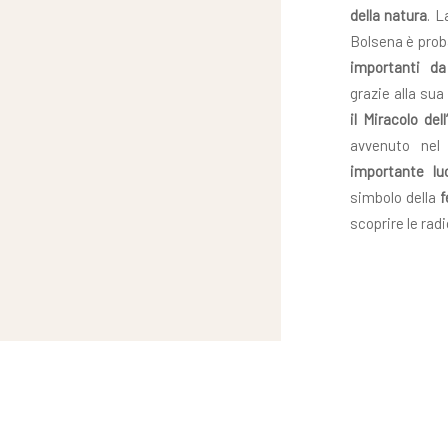
della natura
. L
Bolsena è pro
importanti da
grazie alla sua
il Miracolo del
avvenuto nel
importante lu
simbolo della
f
scoprire le rad