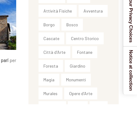
Your Privacy Choices
Attività Fisiche
Avventura
Borgo
Bosco
Cascate
Centro Storico
Città d'Arte
Fontane
Notice at collection
 pari
per
Foresta
Giardino
Magia
Monumenti
Murales
Opere d'Arte
Paesaggi
Relax
SPA
Storia
Villa