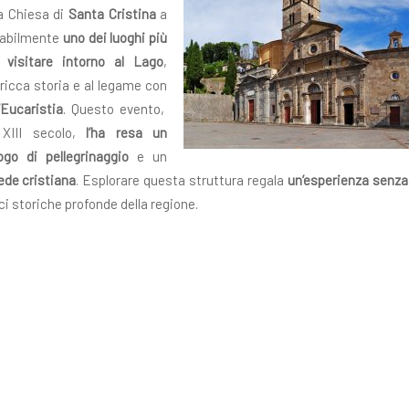
a Chiesa di
Santa Cristina
a
babilmente
uno dei luoghi più
 visitare intorno al Lago
,
 ricca storia e al legame con
l’Eucaristia
. Questo evento,
 XIII secolo,
l’ha resa un
ogo di pellegrinaggio
e un
ede cristiana
. Esplorare questa struttura regala
un’esperienza senza
ici storiche profonde della regione.