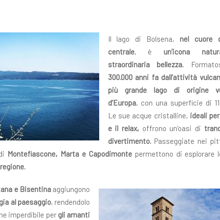
Il lago di Bolsena,
nel cuore de
centrale
, è
un’icona natu
straordinaria bellezza.
Formatos
300.000 anni fa dall’attività vulca
più grande lago di origine vu
d’Europa
, con una superficie di 1
Le sue acque cristalline,
ideali per
e il relax,
offrono un’oasi di
tranq
divertimento.
Passeggiate nei pit
 di
Montefiascone, Marta e Capodimonte
permettono di esplorare l
 regione.
ana e Bisentina
aggiungono
ia al paesaggio
, rendendolo
ne imperdibile per
gli amanti