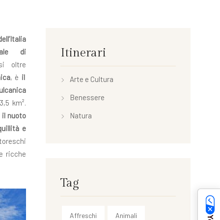
ll’Italia
Itinerari
rale di
i oltre
nica
, è
il
Arte e Cultura
lcanica
Benessere
13,5 km².
 il nuoto
Natura
uillità e
toreschi
e ricche
Tag
Affreschi
Animali