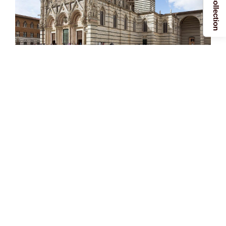
Orvieto (51 km)
Orvieto è una città antichissima situata su una rupe di tufo
nel cuore dell’Umbria, nota per la sua storia, la sua
architettura mozzafiato e il suo vino pregiato.
Caratterizzata da un panorama ammaliante e da un centro
storico ricco...
SCOPRI DI PIÙ