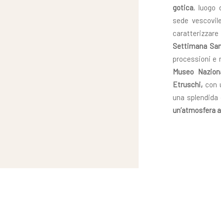
gotica
, luogo 
sede vescovil
caratterizzare
Settimana Sa
processioni e 
Museo Nazion
Etruschi,
con u
una splendida 
un’atmosfera a