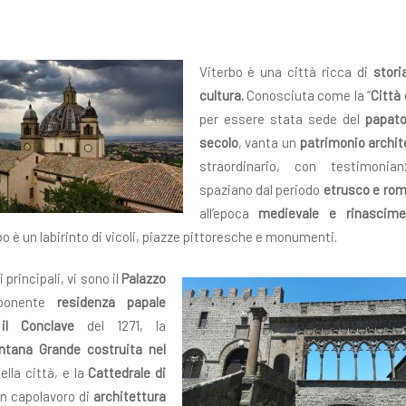
Viterbo è una città ricca di
stori
cultura.
Conosciuta come la “
Città 
per essere stata sede del
papato
secolo
, vanta un
patrimonio archit
straordinario, con testimonia
spaziano dal periodo
etrusco e ro
all’epoca
medievale e rinascime
bo è un labirinto di vicoli, piazze pittoresche e monumenti.
i principali, vi sono il
Palazzo
ponente
residenza papale
l Conclave
del 1271, la
ntana Grande costruita nel
ella città, e la
Cattedrale di
un capolavoro di
architettura