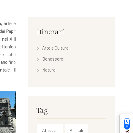
a, arte e
Itinerari
dei Papi
”
 nel XIII
ettonico
Arte e Cultura
nze che
Benessere
mano
fino
ntale
. Il
Natura
Tag
Affreschi
Animali