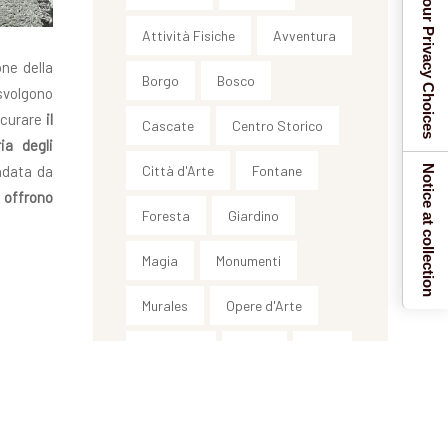
Your Privacy Choices
Attività Fisiche
Avventura
ne della
Borgo
Bosco
svolgono
scurare
il
Cascate
Centro Storico
ria degli
ondata da
Città d'Arte
Fontane
Notice at collection
offrono
Foresta
Giardino
Magia
Monumenti
Murales
Opere d'Arte
Paesaggi
Relax
SPA
Storia
Villa