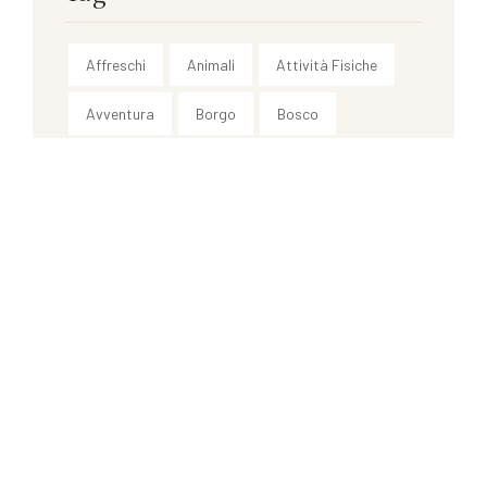
Affreschi
Animali
Attività Fisiche
Avventura
Borgo
Bosco
Cascate
Centro Storico
Città d'Arte
Fontane
Foresta
Giardino
Magia
Monumenti
Murales
Opere d'Arte
Paesaggi
Relax
SPA
Storia
Villa