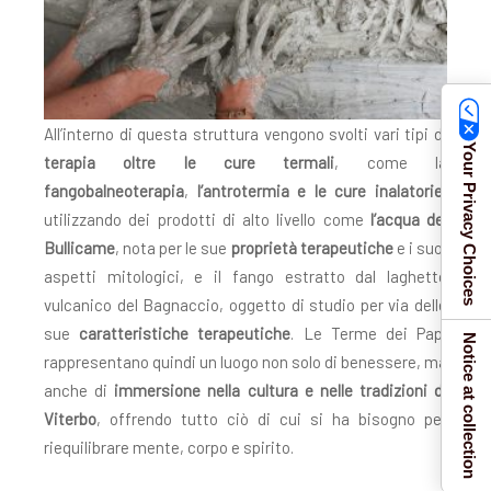
All’interno di questa struttura vengono svolti vari tipi di
Your Privacy Choices
terapia oltre le cure termali
, come la
fangobalneoterapia
,
l’antrotermia e le cure inalatorie
,
utilizzando dei prodotti di alto livello come
l’acqua del
Bullicame
, nota per le sue
proprietà terapeutiche
e i suoi
aspetti mitologici, e il fango estratto dal laghetto
vulcanico del Bagnaccio, oggetto di studio per via delle
sue
caratteristiche terapeutiche
. Le Terme dei Papi
Notice at collection
rappresentano quindi un luogo non solo di benessere, ma
anche di
immersione nella cultura e nelle tradizioni di
Viterbo
, offrendo tutto ciò di cui si ha bisogno per
riequilibrare mente, corpo e spirito.