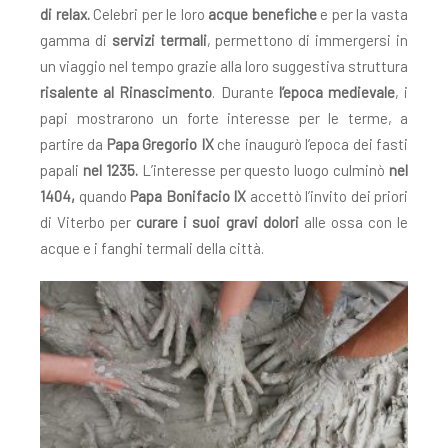
di relax.
Celebri per le loro
acque benefiche
e per la vasta
gamma di
servizi termali
, permettono di immergersi in
un viaggio nel tempo grazie alla loro suggestiva struttura
risalente al Rinascimento
. Durante
l’epoca medievale
, i
papi mostrarono un forte interesse per le terme, a
partire da
Papa Gregorio IX
che inaugurò l’epoca dei fasti
papali
nel 1235.
L’interesse per questo luogo culminò
nel
1404,
quando
Papa Bonifacio IX
accettò l’invito dei priori
di Viterbo per
curare i suoi gravi dolori
alle ossa con le
acque e i fanghi termali della città.